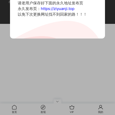
本站为摄影写真图片网站，内容来自网络收集整理，仅作个人学习使用。
请老用户保存好下面的永久地址发布页
如有违法内容请联系删除
永久发布页：
https://ziyuanji.top
Copyright © 2022 资源集
以免下次更换网址找不到回家的路！！！
首页
发现
VIP
我的