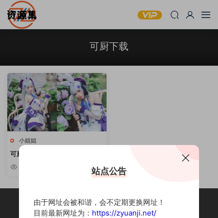
可厨下载
小姐姐
可厨 – 性感萌妹写真合集 [持续更
新]
5.14k
站点公告
由于网址会被和谐，会不定期更换网址！
目前最新网址为：
https://zyuanji.net/