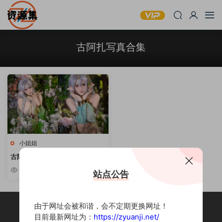
古阿扎写真合集
小姐姐
古阿扎 – 虎牙主播妹子合集 [持续
更新]
4.92k
站点公告
由于网址会被和谐，会不定期更换网址！
目前最新网址为：
https://zyuanji.net/