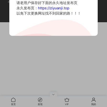
本站为摄影写真图片网站，内容来自网络收集整理，仅作个人学习使用。
请老用户保存好下面的永久地址发布页
如有违法内容请联系删除
永久发布页：
https://ziyuanji.top
Copyright © 2022 资源集
以免下次更换网址找不到回家的路！！！
首页
发现
VIP
我的