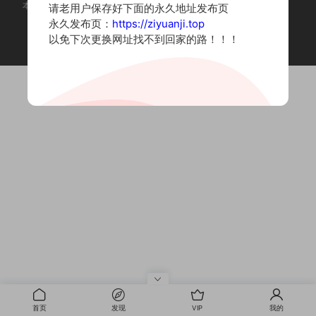
本站为摄影写真图片网站，内容来自网络收集整理，仅作个人学习使用。
请老用户保存好下面的永久地址发布页
如有违法内容请联系删除
永久发布页：
https://ziyuanji.top
Copyright © 2022 资源集
以免下次更换网址找不到回家的路！！！
首页
发现
VIP
我的