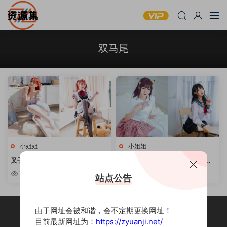
双马尾
小姐姐
小姐姐
叉子宝宝 – COSPLAY写真作品精
lovely呆玄 – 11套cos合集 [持续
选 [持续更新]
更新]
7.65w
1.51k
站点公告
由于网址会被和谐，会不定期更换网址！
目前最新网址为：
https://zyuanji.net/