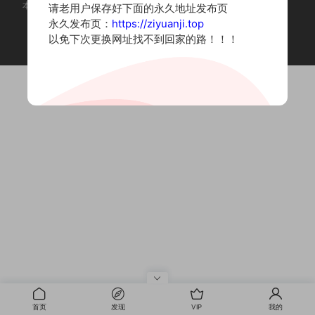
本站为摄影写真图片网站，内容来自网络收集整理，仅作个人学习使用。
请老用户保存好下面的永久地址发布页
如有违法内容请联系删除
永久发布页：
https://ziyuanji.top
Copyright © 2022 资源集
以免下次更换网址找不到回家的路！！！
首页
发现
VIP
我的