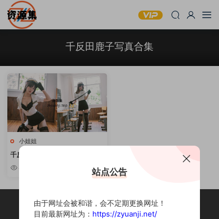
千反田鹿子写真合集
小姐姐
千反田鹿子 – 5套写真套图合集
[持续更新]
4.78k
站点公告
由于网址会被和谐，会不定期更换网址！
目前最新网址为：
https://zyuanji.net/