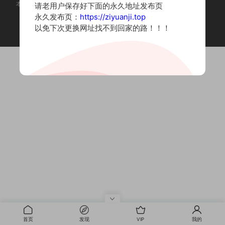
本站为摄影写真图片网站，内容来自网络收集整理，仅作个人学习使用。
请老用户保存好下面的永久地址发布页
如有违法内容请联系删除
永久发布页：
https://ziyuanji.top
Copyright © 2022 资源集
以免下次更换网址找不到回家的路！！！
首页
发现
VIP
我的