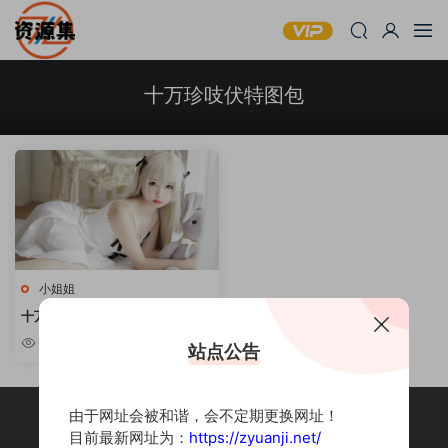
十万珍吱伏特图包
小姐姐
十万珍吱伏特 – 写真资源合集 [持
续更新]
6.55w
站点公告
由于网址会被和谐，会不定期更换网址！
目前最新网址为：
https://zyuanji.net/