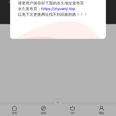
本站为摄影写真图片网站，内容来自网络收集整理，仅作个人学习使用。
请老用户保存好下面的永久地址发布页
如有违法内容请联系删除
永久发布页：
https://ziyuanji.top
Copyright © 2022 资源集
以免下次更换网址找不到回家的路！！！
首页
发现
VIP
我的