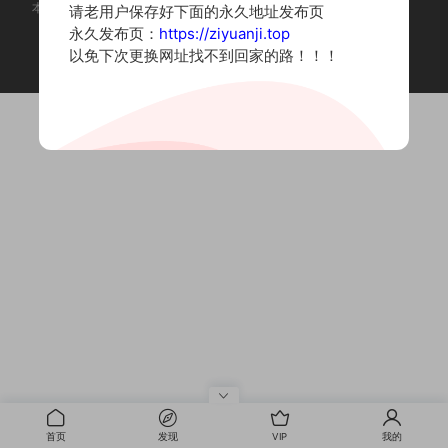
本站为摄影写真图片网站，内容来自网络收集整理，仅作个人学习使用。
请老用户保存好下面的永久地址发布页
如有违法内容请联系删除
永久发布页：
https://ziyuanji.top
Copyright © 2022 资源集
以免下次更换网址找不到回家的路！！！
首页
发现
VIP
我的