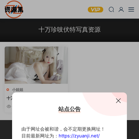
十万珍吱伏特写真资源
小姐姐
十万珍吱伏特 – 写真资源合集 [持
续更新]
6.55w
站点公告
由于网址会被和谐，会不定期更换网址！
目前最新网址为：
https://zyuanji.net/