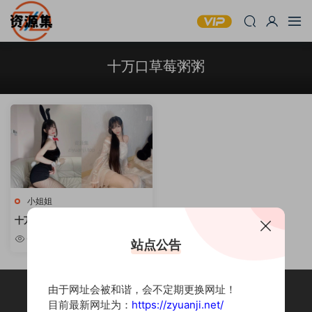
十万口草莓粥粥
小姐姐
十万口草莓粥粥 – 绝美写真资源
合集 [持续更新]
6.74w
站点公告
由于网址会被和谐，会不定期更换网址！
目前最新网址为：
https://zyuanji.net/