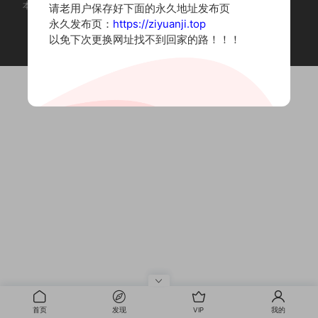
本站为摄影写真图片网站，内容来自网络收集整理，仅作个人学习使用。
请老用户保存好下面的永久地址发布页
如有违法内容请联系删除
永久发布页：
https://ziyuanji.top
Copyright © 2022 资源集
以免下次更换网址找不到回家的路！！！
首页
发现
VIP
我的