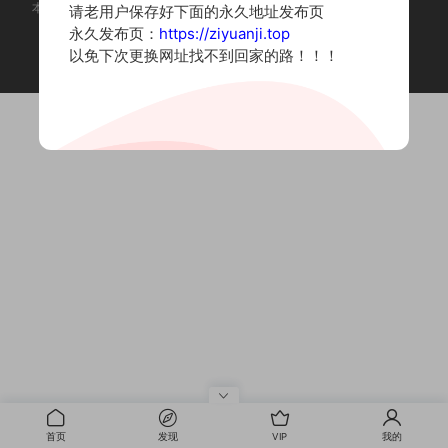
本站为摄影写真图片网站，内容来自网络收集整理，仅作个人学习使用。
请老用户保存好下面的永久地址发布页
如有违法内容请联系删除
永久发布页：
https://ziyuanji.top
Copyright © 2022 资源集
以免下次更换网址找不到回家的路！！！
首页
发现
VIP
我的