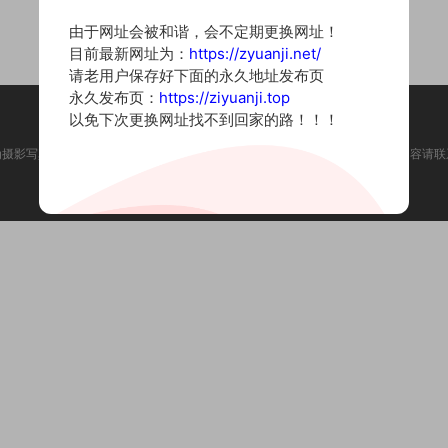
由于网址会被和谐，会不定期更换网址！
目前最新网址为：
https://zyuanji.net/
请老用户保存好下面的永久地址发布页
永久发布页：
https://ziyuanji.top
以免下次更换网址找不到回家的路！！！
为摄影写真图片网站，内容来自网络收集整理，仅作个人学习使用。如有违法内容请联
Copyright © 2022 资源集