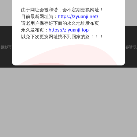
由于网址会被和谐，会不定期更换网址！
目前最新网址为：
https://zyuanji.net/
请老用户保存好下面的永久地址发布页
永久发布页：
https://ziyuanji.top
以免下次更换网址找不到回家的路！！！
为摄影写真图片网站，内容来自网络收集整理，仅作个人学习使用。如有违法内容请联
Copyright © 2022 资源集