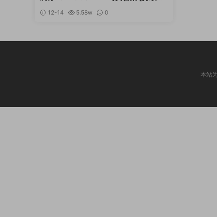
新]
12-14
5.58w
0
本站