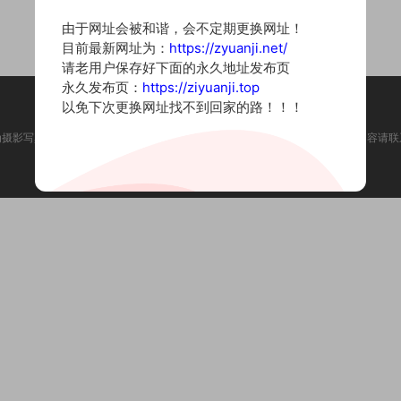
由于网址会被和谐，会不定期更换网址！
目前最新网址为：
https://zyuanji.net/
请老用户保存好下面的永久地址发布页
永久发布页：
https://ziyuanji.top
以免下次更换网址找不到回家的路！！！
为摄影写真图片网站，内容来自网络收集整理，仅作个人学习使用。如有违法内容请联
Copyright © 2022 资源集