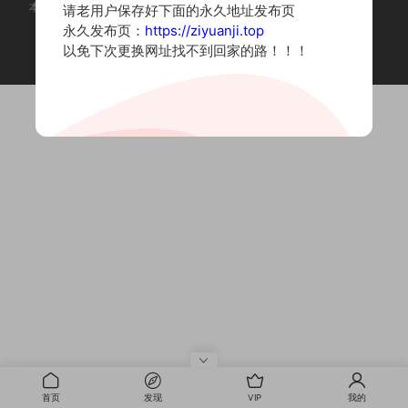
本站为摄影写真图片网站，内容来自网络收集整理，仅作个人学习使用。
请老用户保存好下面的永久地址发布页
如有违法内容请联系删除
永久发布页：
https://ziyuanji.top
Copyright © 2022 资源集
以免下次更换网址找不到回家的路！！！
首页
发现
VIP
我的