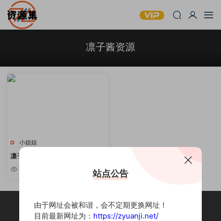
凛子酱资源
小姐姐
凛子酱 – 高颜值写真作品精选 [持
续更新]
7w
站点公告
由于网址会被和谐，会不定期更换网址！
目前最新网址为：
https://zyuanji.net/