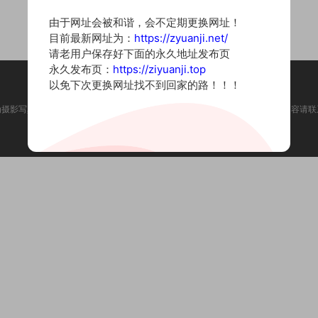
由于网址会被和谐，会不定期更换网址！
目前最新网址为：
https://zyuanji.net/
请老用户保存好下面的永久地址发布页
永久发布页：
https://ziyuanji.top
以免下次更换网址找不到回家的路！！！
为摄影写真图片网站，内容来自网络收集整理，仅作个人学习使用。如有违法内容请联
Copyright © 2022 资源集