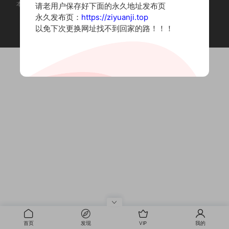
本站为摄影写真图片网站，内容来自网络收集整理，仅作个人学习使用。
请老用户保存好下面的永久地址发布页
如有违法内容请联系删除
永久发布页：
https://ziyuanji.top
Copyright © 2022 资源集
以免下次更换网址找不到回家的路！！！
首页
发现
VIP
我的