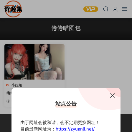
倦倦喵图包
小姐姐
倦倦喵 – 可爱妹子写真套图合集
[持续更新]
6.67k
站点公告
由于网址会被和谐，会不定期更换网址！
目前最新网址为：
https://zyuanji.net/