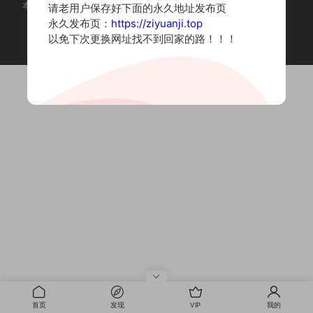
本站为摄影写真图片网站，内容来自网络收集整理，仅作个人学习使用。
请老用户保存好下面的永久地址发布页
如有违法内容请联系删除
永久发布页：
https://ziyuanji.top
Copyright © 2022 资源集
以免下次更换网址找不到回家的路！！！
首页
发现
VIP
我的