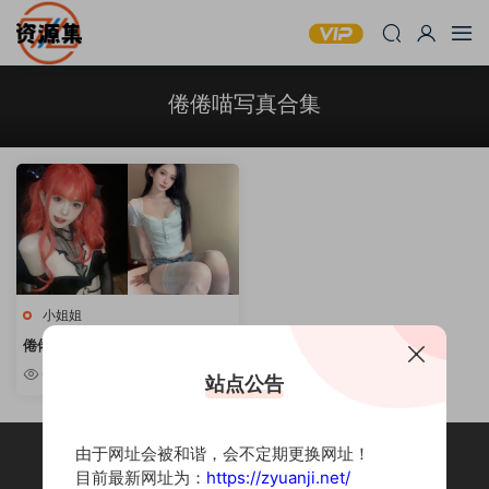
倦倦喵写真合集
小姐姐
倦倦喵 – 可爱妹子写真套图合集
[持续更新]
6.67k
站点公告
由于网址会被和谐，会不定期更换网址！
目前最新网址为：
https://zyuanji.net/