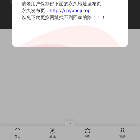
本站为摄影写真图片网站，内容来自网络收集整理，仅作个人学习使用。
请老用户保存好下面的永久地址发布页
如有违法内容请联系删除
永久发布页：
https://ziyuanji.top
Copyright © 2022 资源集
以免下次更换网址找不到回家的路！！！
首页
发现
VIP
我的