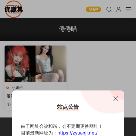
倦倦喵
小姐姐
倦倦喵 – 可爱妹子写真套图合集
[持续更新]
6.67k
站点公告
由于网址会被和谐，会不定期更换网址！
目前最新网址为：
https://zyuanji.net/