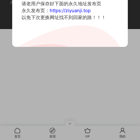
本站为摄影写真图片网站，内容来自网络收集整理，仅作个人学习使用。
请老用户保存好下面的永久地址发布页
如有违法内容请联系删除
永久发布页：
https://ziyuanji.top
Copyright © 2022 资源集
以免下次更换网址找不到回家的路！！！
首页
发现
VIP
我的