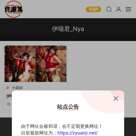
伊喵君_Nya
小姐姐
伊喵君_Nya – COSPLAY写真套
图合集 [持续更新]
1.29w
站点公告
由于网址会被和谐，会不定期更换网址！
目前最新网址为：
https://zyuanji.net/