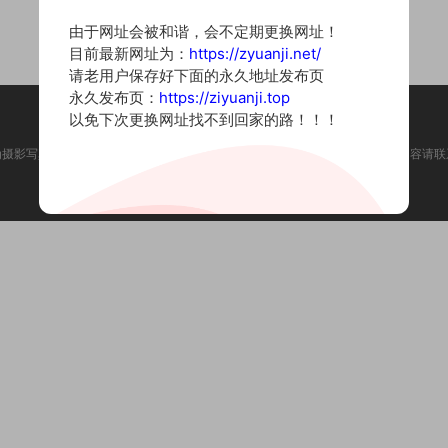
由于网址会被和谐，会不定期更换网址！
目前最新网址为：
https://zyuanji.net/
请老用户保存好下面的永久地址发布页
永久发布页：
https://ziyuanji.top
以免下次更换网址找不到回家的路！！！
为摄影写真图片网站，内容来自网络收集整理，仅作个人学习使用。如有违法内容请联
Copyright © 2022 资源集