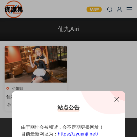
仙九Airi
小姐姐
仙九Air – 可爱妹子写真合集 [持
续更新]
7.24w
站点公告
由于网址会被和谐，会不定期更换网址！
目前最新网址为：
https://zyuanji.net/