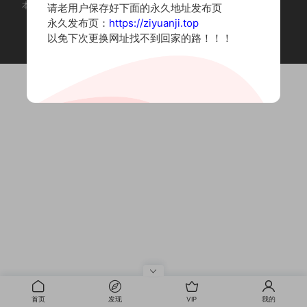
本站为摄影写真图片网站，内容来自网络收集整理，仅作个人学习使用。
请老用户保存好下面的永久地址发布页
如有违法内容请联系删除
永久发布页：
https://ziyuanji.top
Copyright © 2022 资源集
以免下次更换网址找不到回家的路！！！
首页
发现
VIP
我的