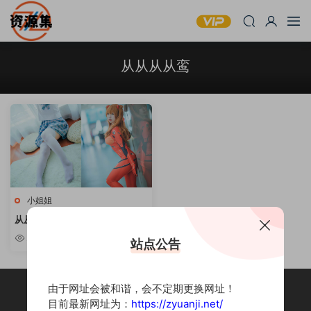
从从从从鸾
小姐姐
从从从从鸾: 33套cos合集 [持续
更新]
2.45k
站点公告
由于网址会被和谐，会不定期更换网址！
目前最新网址为：
https://zyuanji.net/