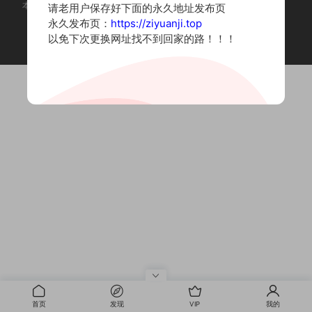
本站为摄影写真图片网站，内容来自网络收集整理，仅作个人学习使用。
请老用户保存好下面的永久地址发布页
如有违法内容请联系删除
永久发布页：
https://ziyuanji.top
Copyright © 2022 资源集
以免下次更换网址找不到回家的路！！！
首页
发现
VIP
我的