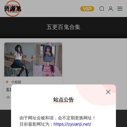
五更百鬼合集
小姐姐
五更百鬼 – 可爱双马尾写真合集
[持续更新]
9.54w
站点公告
由于网址会被和谐，会不定期更换网址！
目前最新网址为：
https://zyuanji.net/