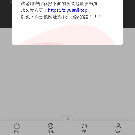
本站为摄影写真图片网站，内容来自网络收集整理，仅作个人学习使用。
请老用户保存好下面的永久地址发布页
如有违法内容请联系删除
永久发布页：
https://ziyuanji.top
Copyright © 2022 资源集
以免下次更换网址找不到回家的路！！！
首页
发现
VIP
我的