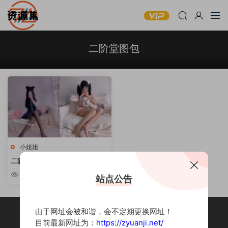
二阶堂图包
小姐姐
二阶堂(宅绘子) – 可爱妹子写真资
源 [持续更新]
7.6w
站点公告
由于网址会被和谐，会不定期更换网址！
目前最新网址为：
https://zyuanji.net/