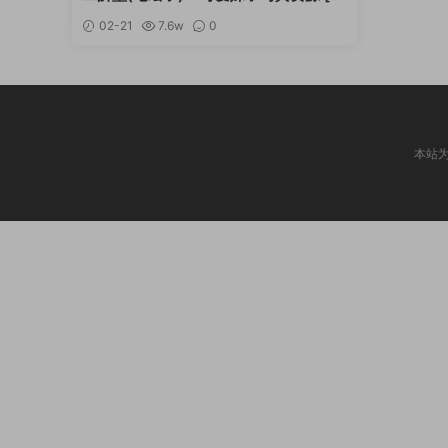
续更新]
02-21
7.6w
0
本站