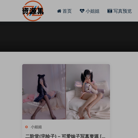
首页
小姐姐
写真预览
小姐姐
二阶堂(宅绘子) – 可爱妹子写真资源 [持