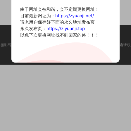
由于网址会被和谐，会不定期更换网址！
目前最新网址为：
https://zyuanji.net/
请老用户保存好下面的永久地址发布页
永久发布页：
https://ziyuanji.top
以免下次更换网址找不到回家的路！！！
为摄影写真图片网站，内容来自网络收集整理，仅作个人学习使用。如有违法内容请联
Copyright © 2022 资源集