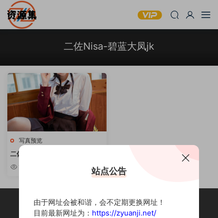
二佐Nisa-碧蓝大凤jk
写真预览
二佐Nisa -《碧蓝大凤jk》
1.19k
站点公告
由于网址会被和谐，会不定期更换网址！
目前最新网址为：
https://zyuanji.net/