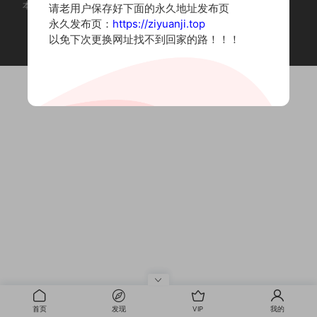
本站为摄影写真图片网站，内容来自网络收集整理，仅作个人学习使用。
请老用户保存好下面的永久地址发布页
如有违法内容请联系删除
永久发布页：
https://ziyuanji.top
Copyright © 2022 资源集
以免下次更换网址找不到回家的路！！！
首页
发现
VIP
我的