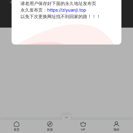
本站为摄影写真图片网站，内容来自网络收集整理，仅作个人学习使用。
请老用户保存好下面的永久地址发布页
如有违法内容请联系删除
永久发布页：
https://ziyuanji.top
Copyright © 2022 资源集
以免下次更换网址找不到回家的路！！！
首页
发现
VIP
我的