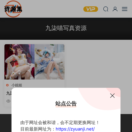
九柒喵写真资源
小姐姐
九柒喵 – 可爱妹子写真合集 [持续
更新]
3.26k
站点公告
由于网址会被和谐，会不定期更换网址！
目前最新网址为：
https://zyuanji.net/