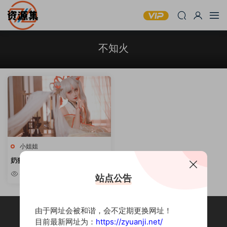
不知火
小姐姐
奶狮不咬人 – 帅气迷人写真合集
[持续更新]
8.91w
站点公告
由于网址会被和谐，会不定期更换网址！
目前最新网址为：
https://zyuanji.net/