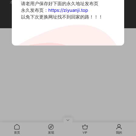
本站为摄影写真图片网站，内容来自网络收集整理，仅作个人学习使用。
请老用户保存好下面的永久地址发布页
如有违法内容请联系删除
永久发布页：
https://ziyuanji.top
Copyright © 2022 资源集
以免下次更换网址找不到回家的路！！！
首页
发现
VIP
我的