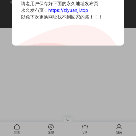
本站为摄影写真图片网站，内容来自网络收集整理，仅作个人学习使用。
请老用户保存好下面的永久地址发布页
如有违法内容请联系删除
永久发布页：
https://ziyuanji.top
Copyright © 2022 资源集
以免下次更换网址找不到回家的路！！！
首页
发现
VIP
我的