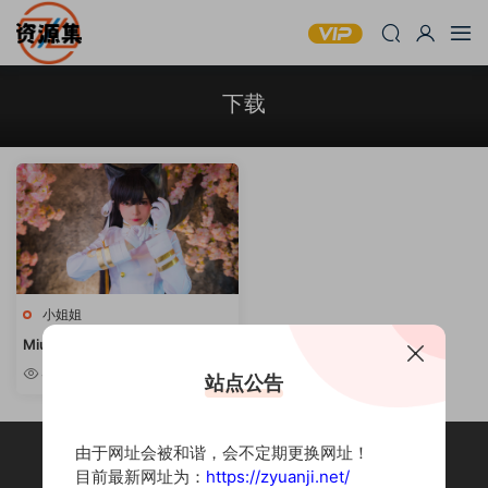
下载
小姐姐
Miu只 – 可爱萝莉写真合集 [持续
更新]
4.51w
站点公告
由于网址会被和谐，会不定期更换网址！
目前最新网址为：
https://zyuanji.net/