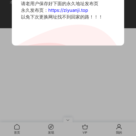
本站为摄影写真图片网站，内容来自网络收集整理，仅作个人学习使用。
请老用户保存好下面的永久地址发布页
如有违法内容请联系删除
永久发布页：
https://ziyuanji.top
Copyright © 2022 资源集
以免下次更换网址找不到回家的路！！！
首页
发现
VIP
我的