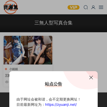
三無人型写真合集
小姐姐
三無人型 – COSPLAY写真合集
[持续更新]
6.63w
站点公告
由于网址会被和谐，会不定期更换网址！
目前最新网址为：
https://zyuanji.net/