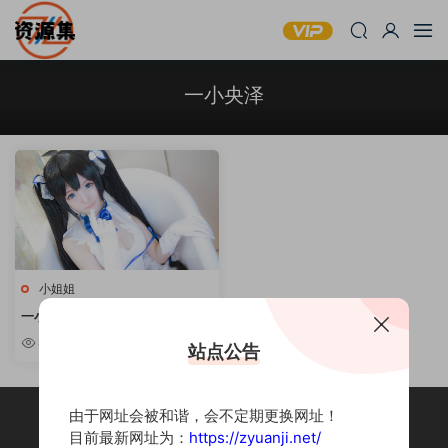
一小央泽
小姐姐
一小央泽 – 黑丝小姐姐资源合集
[持续更新]
8.73w
站点公告
由于网址会被和谐，会不定期更换网址！
目前最新网址为：
https://zyuanji.net/