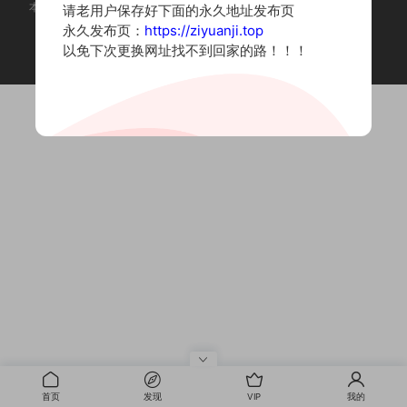
本站为摄影写真图片网站，内容来自网络收集整理，仅作个人学习使用。
请老用户保存好下面的永久地址发布页
如有违法内容请联系删除
永久发布页：
https://ziyuanji.top
Copyright © 2022 资源集
以免下次更换网址找不到回家的路！！！
首页
发现
VIP
我的