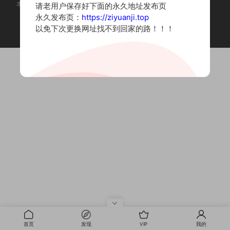
本站为摄影写真图片网站，内容来自网络收集整理，仅作个人学习使用。
请老用户保存好下面的永久地址发布页
如有违法内容请联系删除
永久发布页：
https://ziyuanji.top
Copyright © 2022 资源集
以免下次更换网址找不到回家的路！！！
首页
发现
VIP
我的