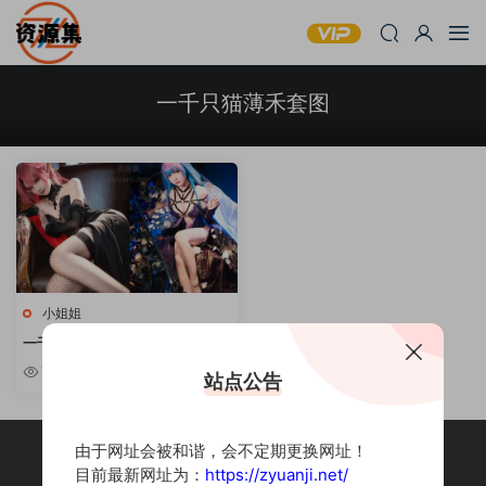
一千只猫薄禾套图
小姐姐
一千只猫薄禾 – 可人萌妹写真合
集 [持续更新]
7.38w
站点公告
由于网址会被和谐，会不定期更换网址！
目前最新网址为：
https://zyuanji.net/