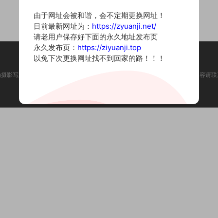
由于网址会被和谐，会不定期更换网址！
目前最新网址为：
https://zyuanji.net/
请老用户保存好下面的永久地址发布页
永久发布页：
https://ziyuanji.top
以免下次更换网址找不到回家的路！！！
为摄影写真图片网站，内容来自网络收集整理，仅作个人学习使用。如有违法内容请联
Copyright © 2022 资源集