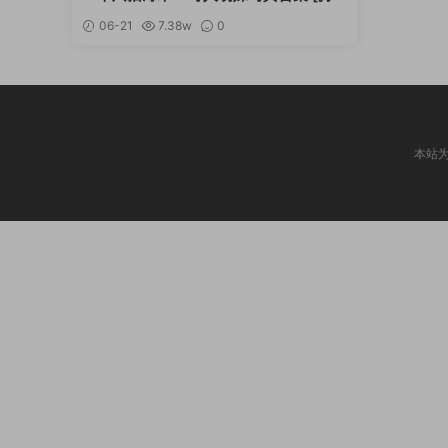
续更新]
06-21
7.38w
0
本站