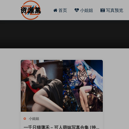
首页
小姐姐
写真预览
小姐姐
一千只猫薄禾 – 可人萌妹写真合集 [持