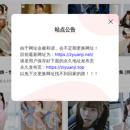
站点公告
由于网址会被和谐，会不定期更换网址！
目前最新网址为：
https://zyuanji.net/
请老用户保存好下面的永久地址发布页
小姐姐
永久发布页：
https://ziyuanji.top
姨 – 性感写真资源合集 [持续
胡桃猫 – 元气满满写真合集 [
以免下次更换网址找不到回家的路！！！
8.37w
0
6天前
5.01k
0