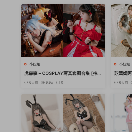
小姐姐
小姐姐
虎森森 – COSPLAY写真套图合集 [持续
苏嫣嫣阿
更新]
更新]
6天前
9.9w
0
6天前