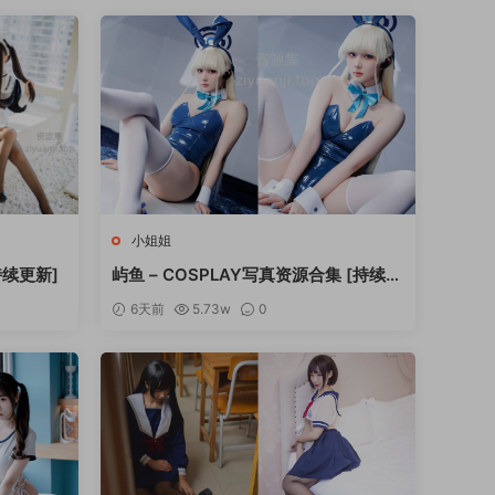
小姐姐
持续更新]
屿鱼 – COSPLAY写真资源合集 [持续更
新]
6天前
5.73w
0