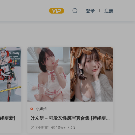
登录
注册
小姐姐
持续更新]
けん研 – 可爱又性感写真合集 [持续更
新]
7小时前
10w+
3