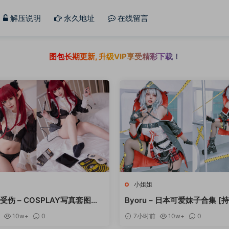
解压说明
永久地址
在线留言
图包长期更新, 升级VIP享受精彩下载！
小姐姐
受伤 – COSPLAY写真套图合
Byoru – 日本可爱妹子合集 [
更新]
10w+
0
7小时前
10w+
0