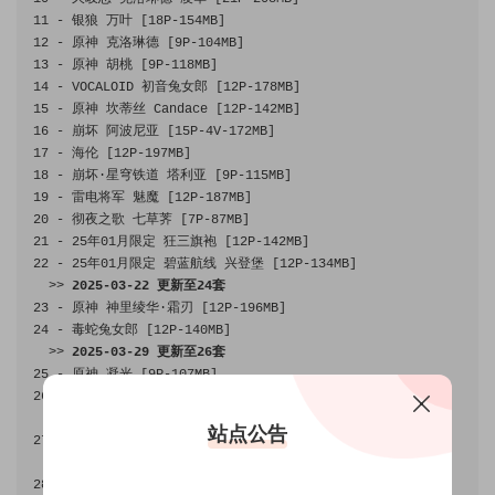
11
-
银狼
万叶
[
18P
-
154MB
]
12
-
原神
克洛琳德
[
9P
-
104MB
]
13
-
原神
胡桃
[
9P
-
118MB
]
14
-
 VOCALOID 
初音兔女郎
[
12P
-
178MB
]
15
-
原神
坎蒂丝
Candace
[
12P
-
142MB
]
16
-
崩坏
阿波尼亚
[
15P
-
4V
-
172MB
]
17
-
海伦
[
12P
-
197MB
]
18
-
崩坏·星穹铁道
塔利亚
[
9P
-
115MB
]
19
-
雷电将军
魅魔
[
12P
-
187MB
]
20
-
彻夜之歌
七草荠
[
7P
-
87MB
]
21
-
25
年
01
月限定
狂三旗袍
[
12P
-
142MB
]
22
-
25
年
01
月限定
碧蓝航线
兴登堡
[
12P
-
134MB
]
>>
2025
-
03
-
22
更新至
24
套
23
-
原神
神里绫华·霜刃
[
12P
-
196MB
]
24
-
毒蛇兔女郎
[
12P
-
140MB
]
>>
2025
-
03
-
29
更新至
26
套
25
-
原神
凝光
[
9P
-
107MB
]
26
-
原神
塔利雅
[
9P
-
112MB
]
>>
2025
-
04
-
19
更新至
27
套
站点公告
27
-
崩坏：星穹铁道
银狼
[
9P
-
112MB
]
>>
2025
-
06
-
02
更新至
29
套
28
-
碧蓝航线建武
[
8P
-
137MB
]