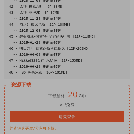
>>
2025
-
11
-
04
更新至
43
套
42
-
原神
枫原万叶
[
9P
-
88MB
]
43
-
原神
凌华
JK 
[
6P
-
57MB
]
>>
2025
-
11
-
24
更新至
44
套
44
-
崩坏
3
梅比乌斯
[
12P
-
168MB
]
>>
2025
-
12
-
08
更新至
45
套
45
-
碧蓝航线-甘古特·坚定的执行者
[
12P
-
119MB
]
>>
2025
-
01
-
29
更新至
46
套
46
-
明日方舟
德克萨斯音律联觉
[
12P
-
201MB
]
>>
2026
-
04
-
09
更新至
47
套
47
-
Nikke
胜利女神
米哈拉
[
12P
-
150MB
]
>>
2026
-
06
-
19
更新至
48
套
48
-
 FGO 
黑呆泳衣
[
10P
-
161MB
]
资源下载
20
下载价格
G币
VIP免费
请先登录
此资源购买后7天内可下载。