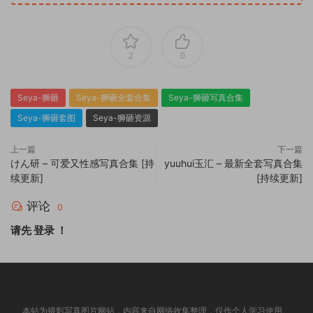
2
0
Seya-狮砸
Seya-狮砸全套合集
Seya-狮砸写真合集
Seya-狮砸套图
Seya-狮砸资源
上一篇
下一篇
けん研 – 可爱又性感写真合集 [持
yuuhui玉汇 – 最新全套写真合集
续更新]
[持续更新]
评论
0
请先
登录
！
本站为摄影写真图片网站，内容来自网络收集整理，仅作个人学习使用。