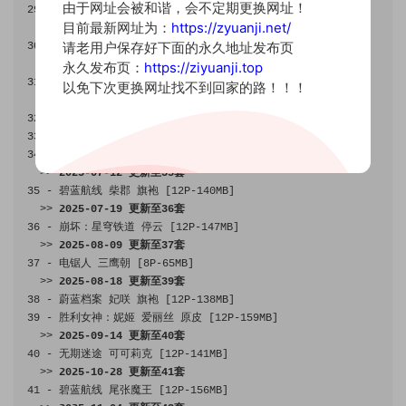
由于网址会被和谐，会不定期更换网址！
29
-
Nikke
布兰儿和服
[
12P
-
124MB
]
目前最新网址为：
https://zyuanji.net/
>>
2025
-
06
-
17
更新至
30
套
请老用户保存好下面的永久地址发布页
30
-
碧蓝航线
大凤
旗袍
[
15P
-
153MB
]
>>
2025
-
06
-
21
更新至
31
套
永久发布页：
https://ziyuanji.top
31
-
胜利女神：妮姬
毒蛇
[
12P
-
155MB
]
以免下次更换网址找不到回家的路！！！
>>
2025
-
06
-
28
更新至
34
套
32
-
电锯人
帕瓦&玛奇玛
兔女郎
[
13P
-
156MB
]
33
-
碧蓝航线
武藏
泳装
[
13P
-
151MB
]
34
-
孤独摇滚
后藤一里
女仆
[
14P
-
162MB
]
>>
2025
-
07
-
12
更新至
35
套
35
-
碧蓝航线
柴郡
旗袍
[
12P
-
140MB
]
>>
2025
-
07
-
19
更新至
36
套
36
-
崩坏：星穹铁道
停云
[
12P
-
147MB
]
>>
2025
-
08
-
09
更新至
37
套
37
-
电锯人
三鹰朝
[
8P
-
65MB
]
>>
2025
-
08
-
18
更新至
39
套
38
-
蔚蓝档案
妃咲
旗袍
[
12P
-
138MB
]
39
-
胜利女神：妮姬
爱丽丝
原皮
[
12P
-
159MB
]
>>
2025
-
09
-
14
更新至
40
套
40
-
无期迷途
可可莉克
[
12P
-
141MB
]
>>
2025
-
10
-
28
更新至
41
套
41
-
碧蓝航线
尾张魔王
[
12P
-
156MB
]