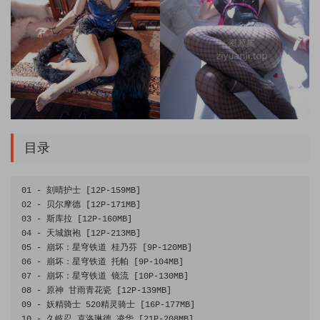
目录
01
-
刻晴护士
[
12P
-
159MB
]
02
-
贝尔摩德
[
12P
-
171MB
]
03
-
斯库拉
[
12P
-
160MB
]
04
-
天城旗袍
[
12P
-
213MB
]
05
-
崩坏：星穹铁道
桂乃芬
[
9P
-
120MB
]
06
-
崩坏：星穹铁道
托帕
[
9P
-
104MB
]
07
-
崩坏：星穹铁道
镜流
[
10P
-
130MB
]
08
-
原神
甘雨青花瓷
[
12P
-
139MB
]
09
-
妖精骑士
520
精灵骑士
[
16P
-
177MB
]
10
-
久岐忍
克洛琳德
凌华
[
21P
-
208MB
]