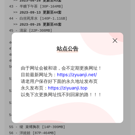
>>
2023
-
08
-
26
更新至
43
套
43
-
半糖下午茶
[
30P
-
164MB
]
>>
2023
-
09
-
13
更新至
44
套
44
-
白丝死库水
[
140P
-
1.11GB
]
>>
2023
-
09
-
25
更新至
45
套
45
-
清寂
[
22P
-
308MB
]
>>
2024
-
02
-
19
更新至
50
套
46
-
情迷意乱
[
41P
-
348MB
]
站点公告
47
-
圣诞
2023
[
80P
-
655MB
]
48
-
Mewo
[
46P
-
497MB
]
49
-
粉色泳衣
[
77P
-
533MB
]
50
-
纸醉金迷
Part
.
II 
[
96P
-
288MB
]
由于网址会被和谐，会不定期更换网址！
>>
2024
-
04
-
07
更新至
51
套
目前最新网址为：
https://zyuanji.net/
51
-
体育课结束后
[
87P1V
-
759MB
]
请老用户保存好下面的永久地址发布页
>>
2024
-
07
-
14
更新至
52
套
永久发布页：
https://ziyuanji.top
52
-
小灰兔
[
71P1V
-
511MB
]
以免下次更换网址找不到回家的路！！！
>>
2024
-
08
-
25
更新至
53
套
53
-
漆皮死库水
[
29P
-
34MB
]
>>
2025
-
07
-
12
更新至
54
套
54
-
湖畔物语
[
185P
-
446MB
]
>>
2025
-
09
-
21
更新至
56
套
55
-
绫
束缚胸衣
[
14P
-
399MB
]
56
-
洋娃娃
[
87P
-
464MB
]