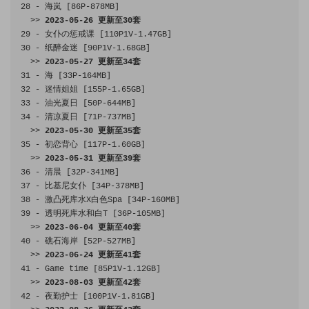
28
-
海岚
[
86P
-
878MB
]
>>
2023
-
05
-
26
更新至
30
套
29
-
女仆の惩戒课
[
110P1V
-
1.47GB
]
30
-
纸醉金迷
[
90P1V
-
1.68GB
]
>>
2023
-
05
-
27
更新至
34
套
31
-
海
[
33P
-
164MB
]
32
-
迷情姐姐
[
155P
-
1.65GB
]
33
-
油光夏日
[
50P
-
644MB
]
34
-
清凉夏日
[
71P
-
737MB
]
>>
2023
-
05
-
30
更新至
35
套
35
-
初恋背心
[
117P
-
1.60GB
]
>>
2023
-
05
-
31
更新至
39
套
36
-
清晨
[
32P
-
341MB
]
37
-
比基尼女仆
[
34P
-
378MB
]
38
-
激凸死库水
X
白色
Spa
[
34P
-
160MB
]
39
-
透明死库水和白
T 
[
36P
-
105MB
]
>>
2023
-
06
-
04
更新至
40
套
40
-
礁石海岸
[
52P
-
527MB
]
>>
2023
-
06
-
24
更新至
41
套
41
-
Game
 time 
[
85P1V
-
1.12GB
]
>>
2023
-
08
-
03
更新至
42
套
42
-
夜勤护士
[
100P1V
-
1.81GB
]