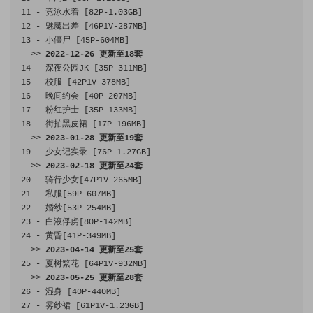
11
-
竞泳水着
[
82P
-
1.03GB
]
12
-
魅魔出差
[
46P1V
-
287MB
]
13
-
小僵尸
[
45P
-
604MB
]
>>
2022
-
12
-
26
更新至
18
套
14
-
深夜公园
JK 
[
35P
-
311MB
]
15
-
校服
[
42P1V
-
378MB
]
16
-
晚间约会
[
40P
-
207MB
]
17
-
粉红护士
[
35P
-
133MB
]
18
-
街拍黑皮裙
[
17P
-
196MB
]
>>
2023
-
01
-
28
更新至
19
套
19
-
少女记实录
[
76P
-
1.27GB
]
>>
2023
-
02
-
18
更新至
24
套
20
-
骑行少女[
47P1V
-
265MB
]
21
-
私服[
59P
-
607MB
]
22
-
婚纱[
53P
-
254MB
]
23
-
白液俘虏[
80P
-
142MB
]
24
-
黄昏[
41P
-
349MB
]
>>
2023
-
04
-
14
更新至
25
套
25
-
夏树繁花
[
64P1V
-
932MB
]
>>
2023
-
05
-
25
更新至
28
套
26
-
湿身
[
40P
-
440MB
]
27
-
雾纱裙
[
61P1V
-
1.23GB
]