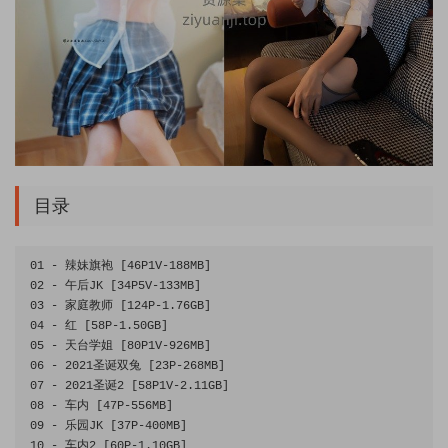
目录
01
-
辣妹旗袍
[
46P1V
-
188MB
]
02
-
午后
JK 
[
34P5V
-
133MB
]
03
-
家庭教师
[
124P
-
1.76GB
]
04
-
红
[
58P
-
1.50GB
]
05
-
天台学姐
[
80P1V
-
926MB
]
06
-
2021
圣诞双兔
[
23P
-
268MB
]
07
-
2021
圣诞
2
[
58P1V
-
2.11GB
]
08
-
车内
[
47P
-
556MB
]
09
-
乐园
JK 
[
37P
-
400MB
]
10
-
车内
2
[
60P
-
1.10GB
]