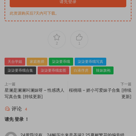
请先登录
此资源购买后7天内可下载。
2
1
天台学姐
家庭教师
柒柒要乖哦
柒柒要乖哦写真
柒柒要乖哦合集
柒柒要乖哦套图
白液俘虏
辣妹旗袍
上一篇
下一篇
星澜是澜澜叫澜妹呀 – 性感诱人
桜桃喵 – 娇小可爱妹子合集 [持续
写真合集 [持续更新]
更新]
评论
4
请先
登录
！
24黄昏没有，24解压出来是圣诞2 25夏树繁花的编号错