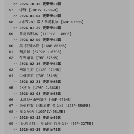
>>
2025
-
10
-
18
更新至
57
套
57
-
绿野
[
70P1V
-
1.58GB
]
>>
2026
-
01
-
04
更新至
58
套
58
-
&末夜
787
双人圣诞礼物
[
64P
-
970MB
]
>>
2026
-
01
-
29
更新至
59
套
59
-
兽尾透明
JK 
[
112P1V
-
1.85GB
]
>>
2026
-
02
-
09
更新至
62
套
60
-
黑·阿努比斯
[
168P
-
857MB
]
61
-
幽灵娘
[
87P2V
-
1.67GB
]
62
-
午夜邂逅
[
75P
-
575MB
]
>>
2026
-
02
-
16
更新至
64
套
63
-
居家毛衣
[
112P
-
271MB
]
64
-
白棚胶衣
[
78P
-
231MB
]
>>
2026
-
02
-
21
更新至
65
套
65
-
 JK
少女
[
176P
-
2.36GB
]
>>
2026
-
03
-
03
更新至
68
套
66
-
比基尼+油光咖丝
[
40P
-
471MB
]
67
-
蔚蓝档案
妃咲原皮
兔女郎
[
123P
-
556MB
]
68
-
魔女契约
[
109P1V
-
981MB
]
>>
2026
-
03
-
12
更新至
69
套
69
-世纪福音战士
明日香·战斗女仆
[
68P
-
327MB
]
>>
2026
-
03
-
25
更新至
72
套