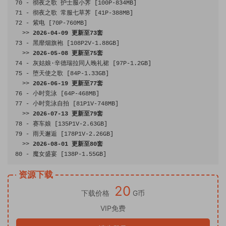
70
-
彻夜之歌
护士服小荠
[
100P
-
834MB
]
71
-
彻夜之歌
常服七草荠
[
41P
-
388MB
]
72
-
紫电
[
70P
-
760MB
]
>>
2026
-
04
-
09
更新至
73
套
73
-
黑靡烟旗袍
[
108P2V
-
1.88GB
]
>>
2026
-
05
-
08
更新至
75
套
74
-
灰姑娘·辛德瑞拉同人晚礼裙
[
97P
-
1.2GB
]
75
-
堕天使之歌
[
84P
-
1.33GB
]
>>
2026
-
06
-
19
更新至
77
套
76
-
小时竞泳
[
64P
-
468MB
]
77
-
小时竞泳自拍
[
81P1V
-
748MB
]
>>
2026
-
07
-
13
更新至
79
套
78
-
赛车娘
[
135P1V
-
2.63GB
]
79
-
雨天邂逅
[
178P1V
-
2.26GB
]
>>
2026
-
08
-
01
更新至
80
套
80
-
魔女盛宴
[
138P
-
1.55GB
]
资源下载
20
下载价格
G币
VIP免费