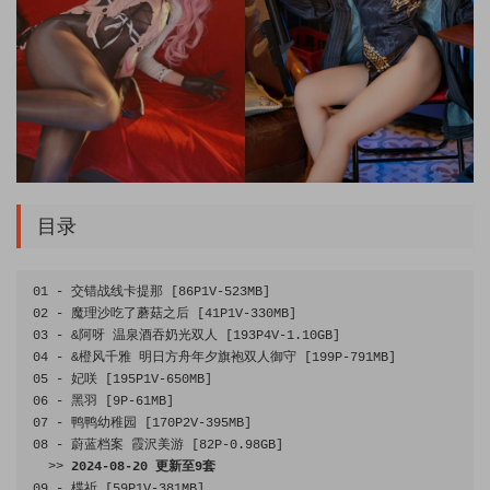
目录
01
-
交错战线卡提那
[
86P1V
-
523MB
]
02
-
魔理沙吃了蘑菇之后
[
41P1V
-
330MB
]
03
-
&阿呀
温泉酒吞奶光双人
[
193P4V
-
1.10GB
]
04
-
&橙风千雅
明日方舟年夕旗袍双人御守
[
199P
-
791MB
]
05
-
妃咲
[
195P1V
-
650MB
]
06
-
黑羽
[
9P
-
61MB
]
07
-
鸭鸭幼稚园
[
170P2V
-
395MB
]
08
-
蔚蓝档案
霞沢美游
[
82P
-
0.98GB
]
>>
2024
-
08
-
20
更新至
9
套
09
-
楪祈
[
59P1V
-
381MB
]