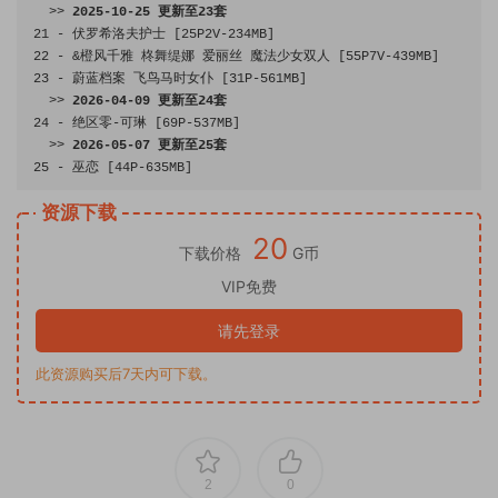
>>
2025
-
10
-
25
更新至
23
套
21
-
伏罗希洛夫护士
[
25P2V
-
234MB
]
22
-
&橙风千雅
柊舞缇娜
爱丽丝
魔法少女双人
[
55P7V
-
439MB
]
23
-
蔚蓝档案
飞鸟马时女仆
[
31P
-
561MB
]
>>
2026
-
04
-
09
更新至
24
套
24
-
绝区零-可琳
[
69P
-
537MB
]
>>
2026
-
05
-
07
更新至
25
套
25
-
巫恋
[
44P
-
635MB
]
资源下载
20
下载价格
G币
VIP免费
请先登录
此资源购买后7天内可下载。
2
0