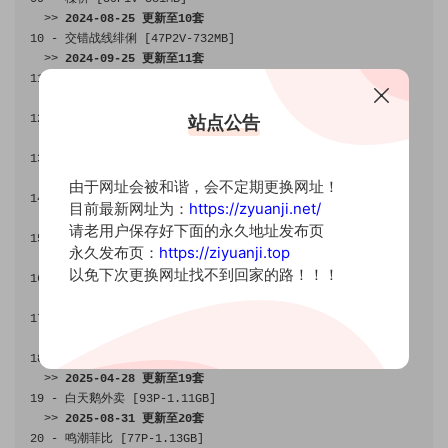
>>
2024
-
08
-
25
更新至
10
套
10
-
交错战线绯俐
[
47P2V
-
732MB
]
>>
2024
-
09
-
25
更新至
11
套
11
-
&橙风千雅
魔女猫咪
[
118P
-
752MB
]
>>
2024
-
10
-
04
更新至
12
套
12
-
&橙风千雅
雪山
菲伦+芙莉莲
[
88P
-
569MB
]
站点公告
>>
2024
-
11
-
25
更新至
13
套
13
-
小空天使便利店
[
115P1V
-
1.08GB
]
>>
2024
-
12
-
04
更新至
14
套
由于网址会被和谐，会不定期更换网址！
14
-
浴缸(
3
套)
[
80P
-
916MB
]
目前最新网址为：
https://zyuanji.net/
>>
2024
-
12
-
15
更新至
15
套
请老用户保存好下面的永久地址发布页
15
-
 rurudo
初音酱
[
141P1V
-
1.71GB
]
永久发布页：
https://ziyuanji.top
>>
2024
-
12
-
29
更新至
16
套
以免下次更换网址找不到回家的路！！！
16
-
阿维尔·纯白
[
9P
-
123MB
]
>>
2025
-
01
-
08
更新至
17
套
17
-
骑马
亡国公主
[
38P
-
508MB
]
>>
2025
-
01
-
15
更新至
18
套
18
-
骑马
猎人[
59P1V
-
687MB
]
>>
2025
-
04
-
28
更新至
19
套
19
-
白天鹅外卖
[
93P
-
1.11GB
]
>>
2025
-
08
-
31
更新至
20
套
20
-
鸣潮菲比
[
77P
-
1.13GB
]