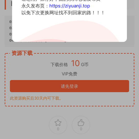
目录
永久发布页：
https://ziyuanji.top
以免下次更换网址找不到回家的路！！！
01
-
艾米莉亚
[
12P
-
99MB
]
02
-
皇家海军
帕尔修斯
[
14P
-
62MB
]
03
-
黄豆粉
[
18P
-
40MB
]
04
-
爱宕新春旗袍
[
17P
-
54MB
]
资源下载
10
下载价格
G币
VIP免费
请先登录
此资源购买后30天内可下载。
0
0