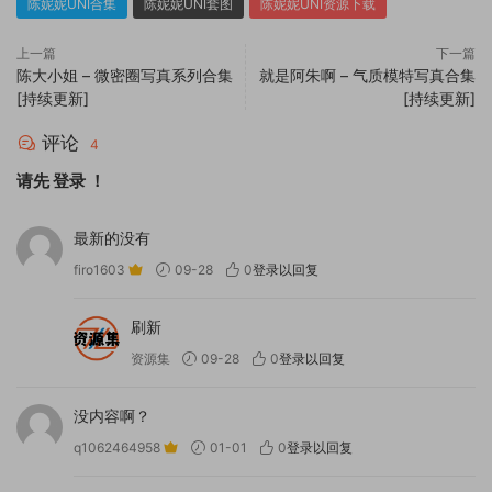
陈妮妮UNI合集
陈妮妮UNI套图
陈妮妮UNI资源下载
上一篇
下一篇
陈大小姐 – 微密圈写真系列合集
就是阿朱啊 – 气质模特写真合集
[持续更新]
[持续更新]
评论
4
请先
登录
！
最新的没有
firo1603
09-28
0
登录以回复
刷新
资源集
09-28
0
登录以回复
没内容啊？
q1062464958
01-01
0
登录以回复