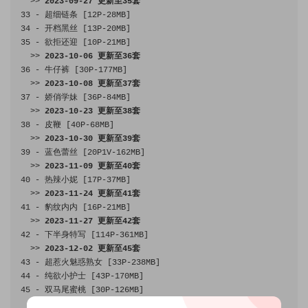
>>
2023
-
09
-
27
更新至
35
套
33
-
超细链条
[
12P
-
28MB
]
34
-
开档黑丝
[
13P
-
20MB
]
35
-
欲拒还迎
[
10P
-
21MB
]
>>
2023
-
10
-
06
更新至
36
套
36
-
牛仔裤
[
30P
-
177MB
]
>>
2023
-
10
-
08
更新至
37
套
37
-
娇俏学妹
[
36P
-
84MB
]
>>
2023
-
10
-
23
更新至
38
套
38
-
皮鞭
[
40P
-
68MB
]
>>
2023
-
10
-
30
更新至
39
套
39
-
蓝色蕾丝
[
20P1V
-
162MB
]
>>
2023
-
11
-
09
更新至
40
套
40
-
热辣小妮
[
17P
-
37MB
]
>>
2023
-
11
-
24
更新至
41
套
41
-
豹纹内内
[
16P
-
21MB
]
>>
2023
-
11
-
27
更新至
42
套
42
-
下半身特写
[
114P
-
361MB
]
>>
2023
-
12
-
02
更新至
45
套
43
-
超惹火魅惑熟女
[
33P
-
238MB
]
44
-
纯欲小护士
[
43P
-
170MB
]
45
-
双马尾蜜桃
[
30P
-
126MB
]
>>
2023
-
12
-
04
更新至
48
套