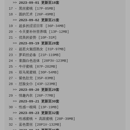
>>
2023
-
09
-
01
更新至
18
套
17
-
黑丝蜜桃
[
17P
-
85MB
]
18
-
圆的艺术
[
26P
-
49MB
]
>>
2023
-
09
-
02
更新至
21
套
19
-
超多的涩涩日常
[
36P
-
34MB
]
20
-
今天要补补营养哦
[
13P
-
12MB
]
21
-
优美的姿势
[
10P
-
31M
]
>>
2023
-
09
-
19
更新至
28
套
22
-
超惹火魅惑熟女
[
31P
-
97MB
]
23
-
萝莉控必备
[
21P
-
119MB
]
24
-
童颜白色连体
[
28P3V
-
123MB
]
25
-
牛仔蜜桃
[
87P
-
202MB
]
26
-
双马尾蜜桃
[
30P
-
54MB
]
27
-
紫色肚兜
[
35P
-
83MB
]
28
-
怼脸女仆
[
43P
-
123MB
]
>>
2023
-
09
-
20
更新至
29
套
29
-
情趣内衣
[
26P
-
77MB
]
>>
2023
-
09
-
21
更新至
30
套
30
-
性感一根绳
[
13P
-
19MB
]
>>
2023
-
09
-
23
更新至
32
套
31
-
性感蜜桃
+
高跟蜜桃
[
28P
-
39MB
]
32
-
蓝色蕾丝
[
20P1V
-
132MB
]