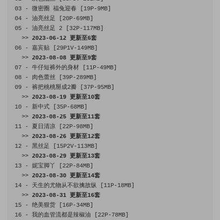
03
-
微密圈
福兔迎春
[
19P
-
9MB
]
04
-
油亮丝足
[
20P
-
69MB
]
05
-
油亮丝足
2
[
32P
-
117MB
]
>>
2023
-
06
-
12
更新至
6
套
06
-
嘉宾贴
[
29P1V
-
149MB
]
>>
2023
-
08
-
08
更新至
9
套
07
-
牛仔短裤外的身材
[
11P
-
49MB
]
08
-
肉色蕾丝
[
39P
-
289MB
]
09
-
裤把桃桃掰成
2
瓣
[
37P
-
95MB
]
>>
2023
-
08
-
19
更新至
10
套
10
-
新中式
[
35P
-
68MB
]
>>
2023
-
08
-
25
更新至
11
套
11
-
夏日清凉
[
22P
-
98MB
]
>>
2023
-
08
-
26
更新至
12
套
12
-
黑丝足
[
15P2V
-
113MB
]
>>
2023
-
08
-
29
更新至
13
套
13
-
妮宝脚丫
[
22P
-
84MB
]
>>
2023
-
08
-
30
更新至
14
套
14
-
天生的尤物从不欲擒故纵
[
11P
-
18MB
]
>>
2023
-
08
-
31
更新至
16
套
15
-
绝美狠货
[
16P
-
34MB
]
16
-
我的血管流都是辣椒油
[
22P
-
78MB
]