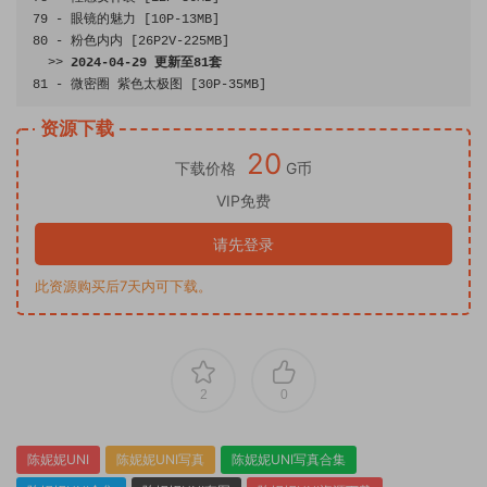
79
-
眼镜的魅力
[
10P
-
13MB
]
80
-
粉色内内
[
26P2V
-
225MB
]
>>
2024
-
04
-
29
更新至
81
套
81
-
微密圈
紫色太极图
[
30P
-
35MB
]
资源下载
20
下载价格
G币
VIP免费
请先登录
此资源购买后7天内可下载。
2
0
陈妮妮UNI
陈妮妮UNI写真
陈妮妮UNI写真合集