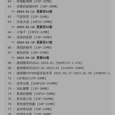
60
-
玫瑰配渔网
[
15P
-
31MB
]
61
-
你要的超细内内
[
16P
-
38MB
]
>>
2024
-
01
-
11
更新至
63
套
62
-
气质风范
[
12P
-
31MB
]
63
-
沙发大战
[
16P1V
-
29MB
]
>>
2024
-
01
-
16
更新至
65
套
64
-
小兔子
[
13P2V
-
41MB
]
65
-
优美的姿势
[
13P
-
41MB
]
>>
2024
-
01
-
19
更新至
67
套
66
-
诱惑的秘书
[
14P
-
23MB
]
67
-
紫色韵味
[
25P
-
37MB
]
>>
2024
-
03
-
10
更新
80
套
68
-
微密圈系列
2021
-
2023.01
[
993P27V
-
2.47G
]
69
-
微密圈系列
2023.01
-
2023.03
[
141P5V
-
336M
]
70
-
微密圈
VIP399
嘉宾贴专享
2022.02
.
27
-
2023.01
.
30
[
430P3V
-
1.58
71
-
 LSP
喜欢[
17P
-
19MB
]
72
-
优享合集
[
550P10V
-
970MB
]
73
-
浴缸翘臀
[
11P
-
30MB
]
74
-
熟透的蜜桃
[
15P1V
-
36MB
]
75
-
双马尾少女
[
43P
-
102MB
]
76
-
黑色镂空情趣
[
16P
-
51MB
]
77
-
皮衣终结者
[
15P
-
14MB
]
78
-
性感女仆装
[
12P
-
36MB
]