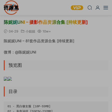
陈妮妮UNI – 摄影作品资源合集 [持续更新]
04-29
小姐姐
10w+
陈妮妮UNI – 81套作品资源合集 [持续更新]
微博：@陈妮妮UNI
预览图
目录
01
-
黑白修女服
[
18P
-
55MB
]
02
-
灰色油丝
[
55P3V
-
232MB
]