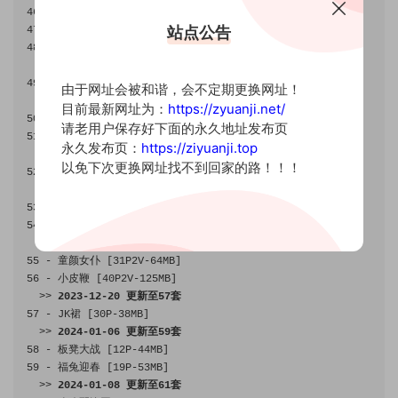
46
-
喜欢妮宝
pp
脚丫丫嘛
[
9P
-
52MB
]
站点公告
47
-
粉粉的
jiojio 
[
17P1V
-
48MB
]
48
-
粉粉丁裤猛嘞大蜜桃
[
12P
-
32MB
]
>>
2023
-
12
-
06
更新至
49
套
49
-
黑丝
yyds 
[
14P1V
-
22MB
]
由于网址会被和谐，会不定期更换网址！
>>
2023
-
12
-
10
更新至
51
套
目前最新网址为：
https://zyuanji.net/
50
-
辣妹套装
[
22P
-
49MB
]
请老用户保存好下面的永久地址发布页
51
-
美足艺术
[
51P
-
143MB
]
永久发布页：
https://ziyuanji.top
>>
2023
-
12
-
11
更新至
52
套
以免下次更换网址找不到回家的路！！！
52
-
粉嫩蕾丝裤
[
39P
-
289MB
]
>>
2023
-
12
-
15
更新至
54
套
53
-
牛仔短裤里身材
[
14P
-
43MB
]
54
-
胶衣妖姬
[
50P4V
-
75MB
]
>>
2023
-
12
-
18
更新至
56
套
55
-
童颜女仆
[
31P2V
-
64MB
]
56
-
小皮鞭
[
40P2V
-
125MB
]
>>
2023
-
12
-
20
更新至
57
套
57
-
 JK
裙
[
30P
-
38MB
]
>>
2024
-
01
-
06
更新至
59
套
58
-
板凳大战
[
12P
-
44MB
]
59
-
福兔迎春
[
19P
-
53MB
]
>>
2024
-
01
-
08
更新至
61
套