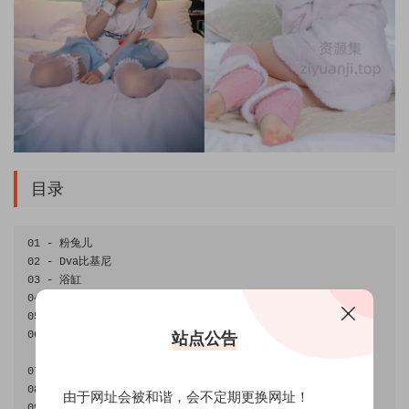
目录
01
-
粉兔儿
02
-
Dva
比基尼
03
-
浴缸
04
-
蓝色水手透明分体
05
-
胶带捆绑
06
-
Alice
 the maid

站点公告
>>
2022
-
08
-
24
更新至
10
套
07
-
 fate
酒吞僵尸童子
08
-
药指
由于网址会被和谐，会不定期更换网址！
09
-
蕾姆绵羊