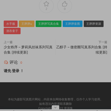
2
0
水手服
王胖胖u
王胖胖写真合集
王胖胖套图
王胖胖资源
酒吞童子
上一篇
下一篇
少女秩序 – 萝莉风丝袜系列写真
乙醇子 – 微密圈写真系列合集 [持
合集 [持续更新]
续更新]
评论
0
请先
登录
！
本站为摄影写真图片网站，内容来自网络收集整理，仅作个人学习使用。
如有违法内容请联系删除
Copyright © 2022 资源集