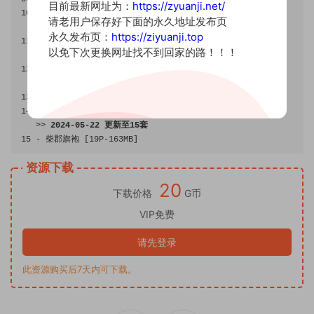
目前最新网址为：
https://zyuanji.net/
10
-
明日方舟音律联觉
请老用户保存好下面的永久地址发布页
>>
2023
-
07
-
06
更新至
11
套
永久发布页：
https://ziyuanji.top
11
-
独角兽制服
[
18P
-
197MB
]
以免下次更换网址找不到回家的路！！！
>>
2023
-
07
-
19
更新至
12
套
12
-
独角兽睡衣
[
11P
-
124MB
]
>>
2024
-
03
-
28
更新至
14
套
13
-
 PA15
校服
[
38P
-
533MB
]
14
-
恶毒
[
16P
-
72MB
]
>>
2024
-
05
-
22
更新至
15
套
15
-
柴郡旗袍
[
19P
-
163MB
]
资源下载
20
下载价格
G币
VIP免费
请先登录
此资源购买后7天内可下载。