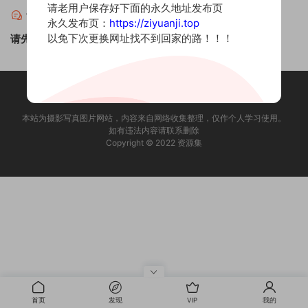
请老用户保存好下面的永久地址发布页
评论
0
永久发布页：
https://ziyuanji.top
以免下次更换网址找不到回家的路！！！
请先
登录
！
本站为摄影写真图片网站，内容来自网络收集整理，仅作个人学习使用。
如有违法内容请联系删除
Copyright © 2022 资源集
首页
发现
VIP
我的