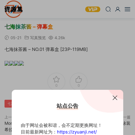
七海抹茶酱 – 弹幕盒
05-21
写真预览
4.26k
七海抹茶酱 – NO.01 弹幕盒 [23P-119MB]
0
0
七海抹茶酱-弹幕盒
站点公告
上一篇
下一篇
Momoko葵葵 -MBCC-S-067普
七海抹茶酱 – 尼禄泳装
由于网址会被和谐，会不定期更换网址！
希拉 &枣糕-吃谷人黛博魂 泰特拉
目前最新网址为：
https://zyuanji.net/