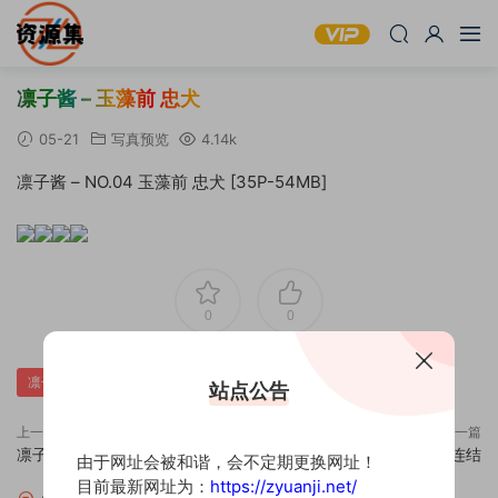
凛子酱 – 玉藻前 忠犬
05-21
写真预览
4.14k
凛子酱 – NO.04 玉藻前 忠犬 [35P-54MB]
0
0
凛子酱-玉藻前忠犬
站点公告
上一篇
下一篇
凛子酱 – 埃姆登
凛子酱 – 公主连结
由于网址会被和谐，会不定期更换网址！
目前最新网址为：
https://zyuanji.net/