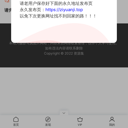
评论
0
请老用户保存好下面的永久地址发布页
永久发布页：
https://ziyuanji.top
请先
登录
！
以免下次更换网址找不到回家的路！！！
本站为摄影写真图片网站，内容来自网络收集整理，仅作个人学习使用。
如有违法内容请联系删除
Copyright © 2022 资源集
首页
发现
VIP
我的