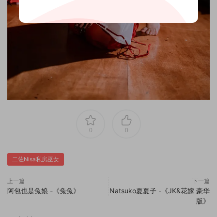
0
0
二佐Nisa私房巫女
上一篇
下一篇
阿包也是兔娘 -《兔兔》
Natsuko夏夏子 -《JK&花嫁 豪华
版》