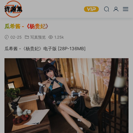
瓜希酱 -《杨贵妃》
02-25
写真预览
1.25k
瓜希酱 -《杨贵妃》电子版 [28P-136MB]