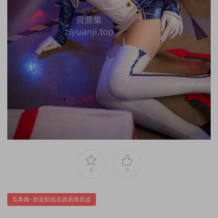
0
0
瓜希酱-碧蓝航线圣路易斯原皮