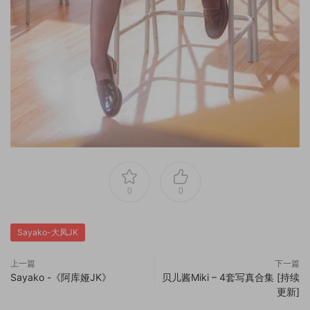
0
0
Sayako-大凤JK
上一篇
下一篇
Sayako -《阿库娅JK》
贝儿酱Miki – 4套写真合集 [持续
更新]