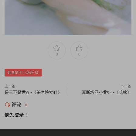
0
0
瓦斯塔亚小龙虾-鲸
上一篇
下一篇
是三不是世w -《杀生院女仆》
瓦斯塔亚小龙虾 -《花嫁》
评论
0
请先
登录
！