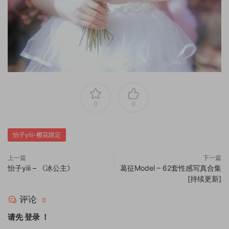
0
0
怡子yiii-樱花限定
上一篇
下一篇
怡子yiii – 《冰公主》
葛征Model – 62套性感写真合集
[持续更新]
评论
0
请先
登录
！