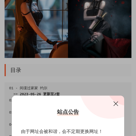
目录
01
-
间谍过家家
约尔
>>
2023
-
05
-
26
更新至
2
套
02
-
礼服
[
11P
-
92MB
]
>>
2023
-
06
-
01
更新至
3
套
站点公告
03
-
伊芙琳
[
15P
-
186MB
]
>>
2023
-
06
-
14
更新至
4
套
04
-
禁闭者
MBCC
-
S
-
075
橡木匣
[
18P
-
320MB
]
由于网址会被和谐，会不定期更换网址！
>>
2023
-
06
-
20
更新至
5
套