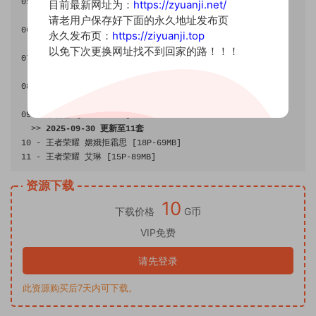
05
-
菲欧娜
[
18P
-
165MB
]
目前最新网址为：
https://zyuanji.net/
>>
2023
-
06
-
22
更新至
6
套
请老用户保存好下面的永久地址发布页
06
-
禁闭者
 MBCC
-
S
-
948
娜恰
[
15P
-
267MB
]
永久发布页：
https://ziyuanji.top
>>
2023
-
06
-
24
更新至
7
套
以免下次更换网址找不到回家的路！！！
07
-
禁闭者
 MBCC
-
S
-
148
切尔西
[
18P
-
175MB
]
>>
2023
-
10
-
26
更新至
8
套
08
-
雷电将军
[
17P
-
96MB
]
>>
2024
-
10
-
05
更新至
9
套
09
-
千仞雪
[
21P
-
135MB
]
>>
2025
-
09
-
30
更新至
11
套
10
-
王者荣耀
嫦娥拒霜思
[
18P
-
69MB
]
11
-
王者荣耀
艾琳
[
15P
-
89MB
]
资源下载
10
下载价格
G币
VIP免费
请先登录
此资源购买后7天内可下载。