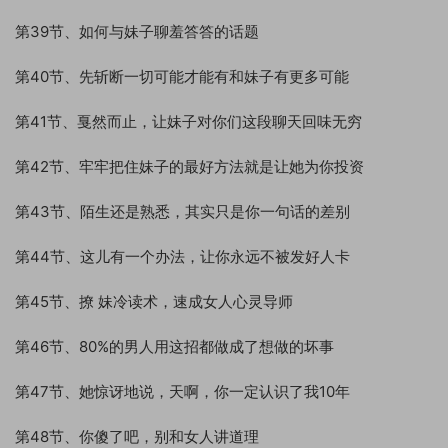
第39节、如何与妹子聊羞答答的话题
第40节、先斩断一切可能才能有和妹子有更多可能
第41节、戛然而止，让妹子对你们这段聊天回味无穷
第42节、牢牢把住妹子的最好方法就是让她为你投资
第43节、陌生还是熟悉，其实只是你一句话的差别
第44节、这儿有一个办法，让你永远不被发好人卡
第45节、撩 妹冷读术，速成女人心灵导师
第46节、80%的男人用这招都做成了想做的坏事
第47节、她惊讶地说，天啊，你一定认识了我10年
第48节、你傻了吧，别和女人讲道理