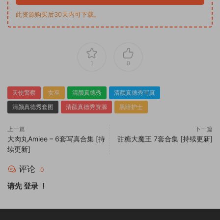
此资源购买后30天内可下载。
1
0
天使警察
女巫
清颜真德秀
清颜真德秀写真
清颜真德秀套图
清颜真德秀资源
黑暗护士
上一篇
下一篇
大肉丸Amiee – 6套写真合集 [持
甜糖大魔王 7套合集 [持续更新]
续更新]
评论
0
请先
登录
！