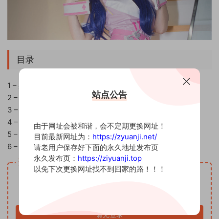
目录
1 – 黑暗护士
站点公告
2 – 天使警察
3 – 女巫
4 – 圣诞
由于网址会被和谐，会不定期更换网址！
5 – 黑色
目前最新网址为：
https://zyuanji.net/
6 – 阿狸护士
请老用户保存好下面的永久地址发布页
永久发布页：
https://ziyuanji.top
资源下载
以免下次更换网址找不到回家的路！！！
10
下载价格
G币
VIP免费
请先登录