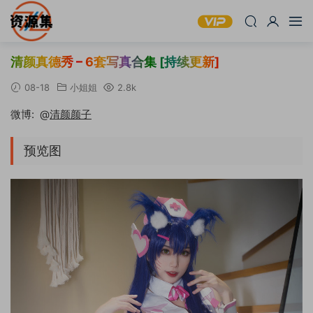
清颜真德秀 – 6套写真合集 [持续更新]
08-18
小姐姐
2.8k
微博: @
清颜颜子
预览图